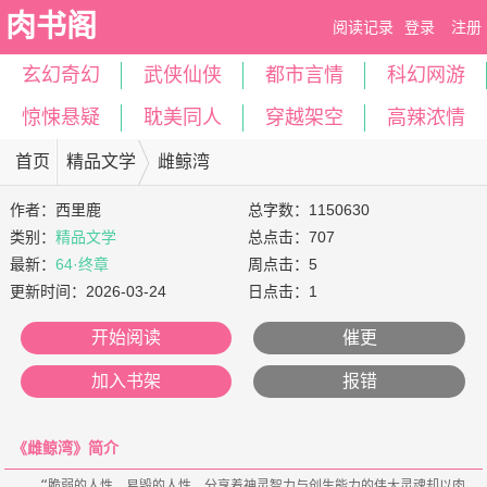
肉书阁
阅读记录
登录
注册
玄幻奇幻
武侠仙侠
都市言情
科幻网游
惊悚悬疑
耽美同人
穿越架空
高辣浓情
首页
精品文学
雌鲸湾
作者：
西里鹿
总字数：1150630
类别：
精品文学
总点击：707
最新：
64·终章
周点击：5
更新时间：
2026-03-24
日点击：1
开始阅读
催更
加入书架
报错
《雌鲸湾》简介
    “脆弱的人性，易毁的人性，分享着神灵智力与创生能力的伟大灵魂却以肉