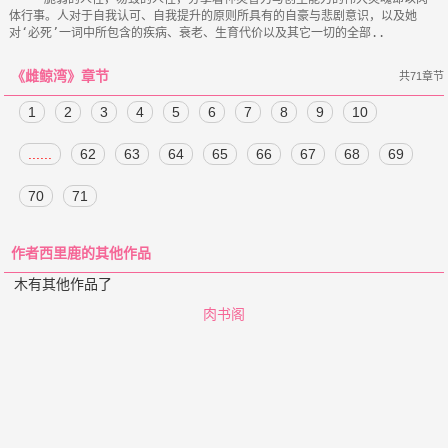
体行事。人对于自我认可、自我提升的原则所具有的自豪与悲剧意识，以及她
《雌鲸湾》章节
共71章节
1
2
3
4
5
6
7
8
9
10
......
62
63
64
65
66
67
68
69
70
71
作者西里鹿的其他作品
木有其他作品了
肉书阁